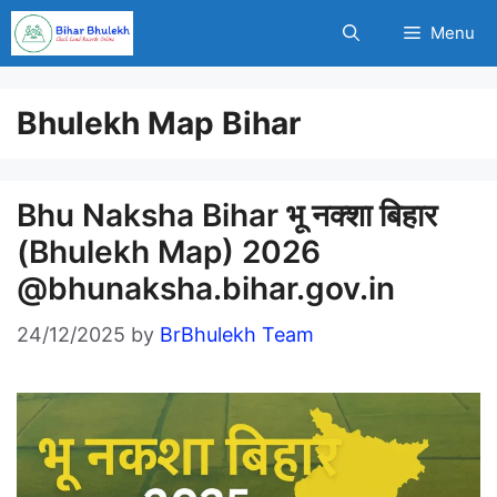
Skip
Menu
to
content
Bhulekh Map Bihar
Bhu Naksha Bihar भू नक्शा बिहार
(Bhulekh Map) 2026
@bhunaksha.bihar.gov.in
24/12/2025
by
BrBhulekh Team